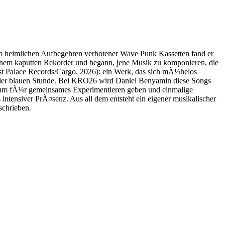
m heimlichen Aufbegehren verbotener Wave Punk Kassetten fand er
einem kaputten Rekorder und begann, jene Musik zu komponieren, die
st Palace Records/Cargo, 2026): ein Werk, das sich mÃ¼helos
der blauen Stunde. Bei KRO26 wird Daniel Benyamin diese Songs
raum fÃ¼r gemeinsames Experimentieren geben und einmalige
ntensiver PrÃ¤senz. Aus all dem entsteht ein eigener musikalischer
schrieben.