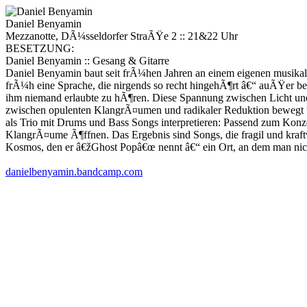
Daniel Benyamin
Mezzanotte, DÃ¼sseldorfer StraÃŸe 2 :: 21&22 Uhr
BESETZUNG:
Daniel Benyamin :: Gesang & Gitarre
Daniel Benyamin baut seit frÃ¼hen Jahren an einem eigenen musikal
frÃ¼h eine Sprache, die nirgends so recht hingehÃ¶rt â€“ auÃŸer be
ihm niemand erlaubte zu hÃ¶ren. Diese Spannung zwischen Licht und
zwischen opulenten KlangrÃ¤umen und radikaler Reduktion bewegt 
als Trio mit Drums und Bass Songs interpretieren: Passend zum Kon
KlangrÃ¤ume Ã¶ffnen. Das Ergebnis sind Songs, die fragil und kraftv
Kosmos, den er â€žGhost Popâ€œ nennt â€“ ein Ort, an dem man nicht n
danielbenyamin.bandcamp.com