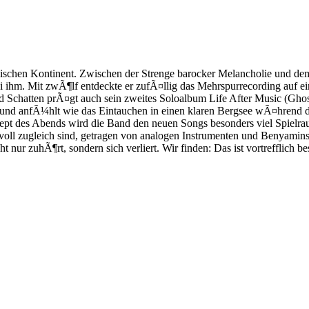
ischen Kontinent. Zwischen der Strenge barocker Melancholie und de
i ihm. Mit zwÃ¶lf entdeckte er zufÃ¤llig das Mehrspurrecording auf 
 Schatten prÃ¤gt auch sein zweites Soloalbum Life After Music (Gho
und anfÃ¼hlt wie das Eintauchen in einen klaren Bergsee wÃ¤hrend 
zept des Abends wird die Band den neuen Songs besonders viel Spiel
oll zugleich sind, getragen von analogen Instrumenten und Benyamins i
ur zuhÃ¶rt, sondern sich verliert. Wir finden: Das ist vortrefflich be